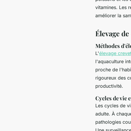
vitamines. Les 
améliorer la san
Élevage de 
Méthodes d'él
L'
élevage creve
l'aquaculture in
proche de l'habi
rigoureux des co
productivité.
Cycles de vie 
Les cycles de vie
adulte. À chaque
pathologies cour
Une surveillanc