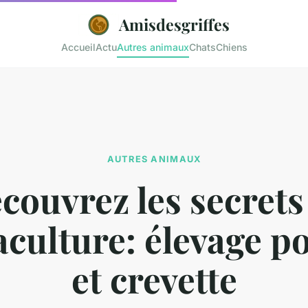
Amisdesgriffes
Accueil
Actu
Autres animaux
Chats
Chiens
AUTRES ANIMAUX
couvrez les secrets
aculture: élevage p
et crevette