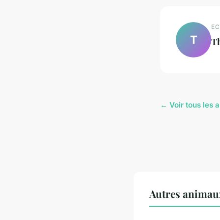
EC
T
T
← Voir tous les 
Autres animau