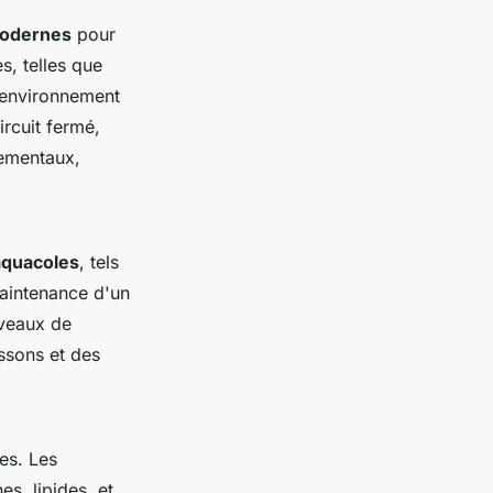
modernes
pour
s, telles que
n environnement
rcuit fermé,
nementaux,
aquacoles
, tels
maintenance d'un
iveaux de
ssons et des
es. Les
es, lipides, et