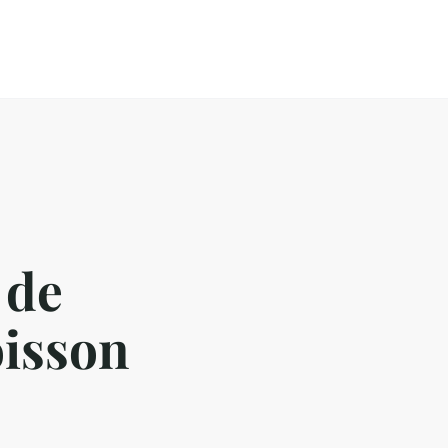
 de
oisson