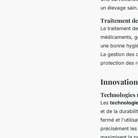
un élevage sain.
Traitement des
Le traitement d
médicaments, ge
une bonne hygièn
La gestion des d
protection des r
Innovation
Technologies 
Les
technologi
et de la durabil
fermé et l'utili
précisément les 
maximisent la p