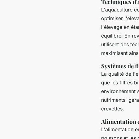
Techniques d'
L'aquaculture 
optimiser l'élev
l'élevage en ét
équilibré. En r
utilisent des t
maximisant ainsi
Systèmes de fil
La qualité de l'
que les filtres 
environnement s
nutriments, gar
crevettes.
Alimentation e
L'alimentation 
poissons et les 