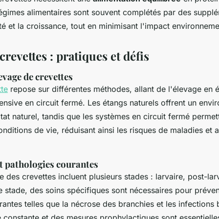
régimes alimentaires sont souvent complétés par des suppl
té et la croissance, tout en minimisant l'impact environneme
crevettes : pratiques et défis
evage de crevettes
tte
repose sur différentes méthodes, allant de l'élevage en 
tensive en circuit fermé. Les étangs naturels offrent un env
tat naturel, tandis que les systèmes en circuit fermé permet
nditions de vie, réduisant ainsi les risques de maladies et a
et pathologies courantes
 des crevettes incluent plusieurs stades : larvaire, post-larv
 stade, des soins spécifiques sont nécessaires pour préveni
antes telles que la nécrose des branchies et les infections 
e constante et des mesures prophylactiques sont essentielle