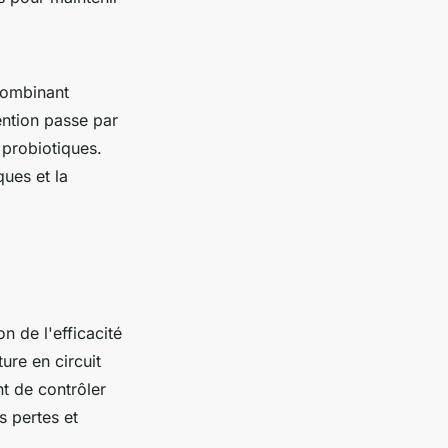
combinant
ention passe par
 probiotiques.
ues et la
n de l'efficacité
ure en circuit
nt de contrôler
s pertes et