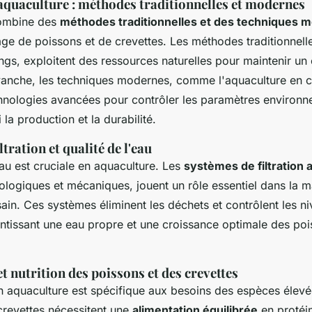
aquaculture : méthodes traditionnelles et modernes
combine des
méthodes traditionnelles et des techniques 
age de poissons et de crevettes. Les méthodes traditionnelle
angs, exploitent des ressources naturelles pour maintenir u
evanche, les techniques modernes, comme l'aquaculture en ci
echnologies avancées pour contrôler les paramètres environ
 la production et la durabilité.
tration et qualité de l'eau
eau est cruciale en aquaculture. Les
systèmes de filtration 
biologiques et mécaniques, jouent un rôle essentiel dans la 
ain. Ces systèmes éliminent les déchets et contrôlent les n
antissant une eau propre et une croissance optimale des poi
t nutrition des poissons et des crevettes
en aquaculture est spécifique aux besoins des espèces élevé
crevettes nécessitent une
alimentation équilibrée
en protéin