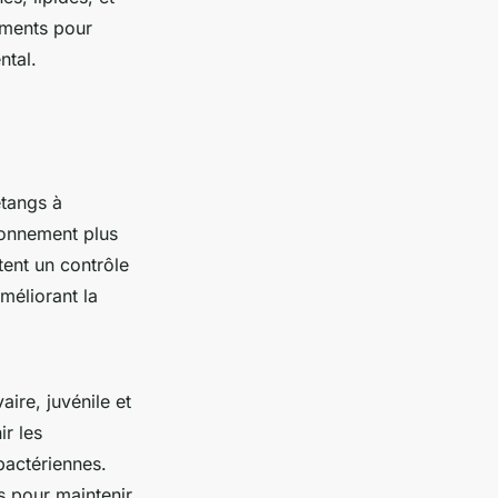
éments pour
ntal.
étangs à
ironnement plus
tent un contrôle
méliorant la
aire, juvénile et
r les
bactériennes.
s pour maintenir